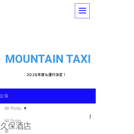
「JR小淵沢駅」
南アルプス・八ヶ岳方面への
と
「登山口」
シェア型登山タクシー
とを結ぶ
MOUNTAIN
TAXI
2026年度も運行決定！
記事
All Posts
All Posts
久保酒店
宿