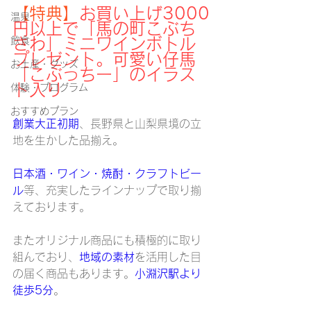
【特典】
お買い上げ3000
温泉
円以上で「馬の町こぶち
飲食
さわ」ミニワインボトル
プレゼント。可愛い仔馬
お土産・グッズ
「こぶっちー」のイラス
ト入り
体験・プログラム
おすすめプラン
創業大正初期
、長野県と山梨県境の立
地を生かした品揃え。
日本酒・ワイン・焼酎・クラフトビー
ル
等、充実したラインナップで取り揃
えております。
またオリジナル商品にも積極的に取り
組んでおり、
地域の素材
を活用した目
の届く商品もあります。
小淵沢駅より
徒歩5分
。