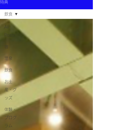
特典
飲食
All
Posts
宿
温泉
飲食
お土
産・グ
ッズ
体験・
プログ
ラム