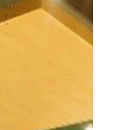
おすす
めプラ
ン