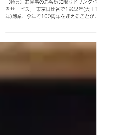
スパティオ小淵沢本館5階
レストラン「龍淵」
【特典】お食事のお客様に限りドリンクバー
をサービス。 東京日比谷で1922年(大正11
年)創業、今年で100周年を迎えることがで
きました。 東京で初の広東料理のお店とし
て当時から人気店でした。創業時の味を受け
継ぎ今も東京時代のお客様をはじめ新しいフ
ァンを増やし続けています。 技術と山梨の
新鮮な食材の融合で生まれる地野菜中華を召
し上がれ！ ホテルスパティオ小淵沢の5Fに
店舗があり、天気の良い日は南アルプスの
山々が展望できるお店となっております。
https://www.spatio.jp/restaurant/ryuen/inde
x.html 住所：北杜市小淵沢町2968-1 スパ
ティオ小淵沢（道の駅こぶちさわ）5階 ​電
話：0551-36-6111