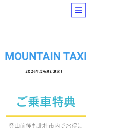
「JR小淵沢駅」
南アルプス・八ヶ岳方面への
と
「登山口」
シェア型登山タクシー
とを結ぶ
MOUNTAIN
TAXI
2026年度も運行決定！
ご乗車特典
登山前後も北杜市内でお得に